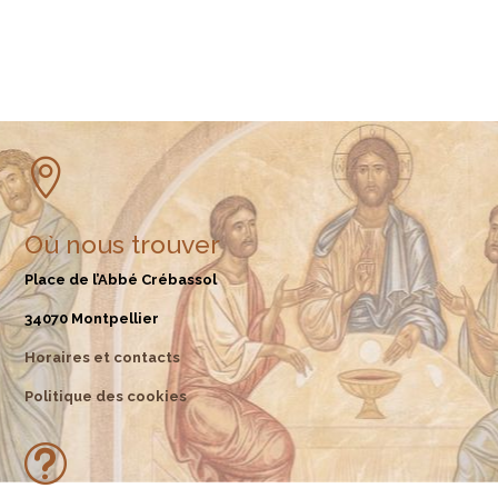

Où nous trouver
Place de l’Abbé Crébassol
34070 Montpellier
Horaires et contacts
Politique des cookies
t