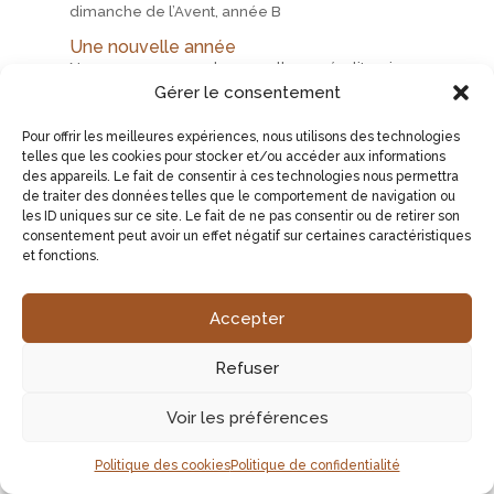
dimanche de l’Avent, année B
Une nouvelle année
Nous commençons la nouvelle année liturgique.
Gérer le consentement
Bien sûr, avec tous nos concitoyens, le 1ᵉʳ janvier
2024 aussi, nous fêterons le début de l’année
Pour offrir les meilleures expériences, nous utilisons des technologies
civile. Mais nous rendons à César ce qui était à
telles que les cookies pour stocker et/ou accéder aux informations
César et aujourd’hui nous rendons à Dieu ce qui
des appareils. Le fait de consentir à ces technologies nous permettra
est à Dieu. Pour le chrétien, l’année qui
de traiter des données telles que le comportement de navigation ou
commence, c’est vraiment le temps de l’Avent,
les ID uniques sur ce site. Le fait de ne pas consentir ou de retirer son
consentement peut avoir un effet négatif sur certaines caractéristiques
parce que c’est ce qui donne tout son sens à notre
et fonctions.
vie. En faisant commencer cette année liturgique,
cette année chrétienne par le temps de l’Avent,
l’Eglise nous tourne vers le Christ. Et la richesse,
Accepter
comme la beauté du temps liturgique, c’est que
tous les ans, on va pouvoir à nouveau fréquenter
Refuser
tous ces mystères de la vie du Christ. Mais aussi
ceux de la vie de sa Mère, des Saints, dans un
Voir les préférences
rythme qui nous permet chaque année de nous
familiariser, d’intérioriser plus tel ou tel aspect.
Politique des cookies
Politique de confidentialité
Aussi, cette nouvelle année qui commence, c’est