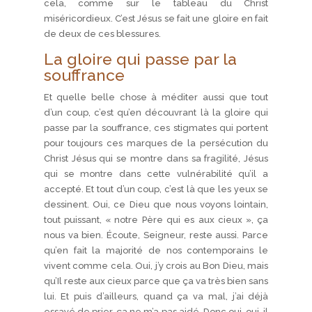
cela, comme sur le tableau du Christ
miséricordieux. C’est Jésus se fait une gloire en fait
de deux de ces blessures.
La gloire qui passe par la
souffrance
Et quelle belle chose à méditer aussi que tout
d’un coup, c’est qu’en découvrant là la gloire qui
passe par la souffrance, ces stigmates qui portent
pour toujours ces marques de la persécution du
Christ Jésus qui se montre dans sa fragilité, Jésus
qui se montre dans cette vulnérabilité qu’il a
accepté. Et tout d’un coup, c’est là que les yeux se
dessinent. Oui, ce Dieu que nous voyons lointain,
tout puissant, « notre Père qui es aux cieux », ça
nous va bien. Écoute, Seigneur, reste aussi. Parce
qu’en fait la majorité de nos contemporains le
vivent comme cela. Oui, j’y crois au Bon Dieu, mais
qu’Il reste aux cieux parce que ça va très bien sans
lui. Et puis d’ailleurs, quand ça va mal, j’ai déjà
essayé de prier, ça ne m’a pas aidé. Donc oui, oui, il