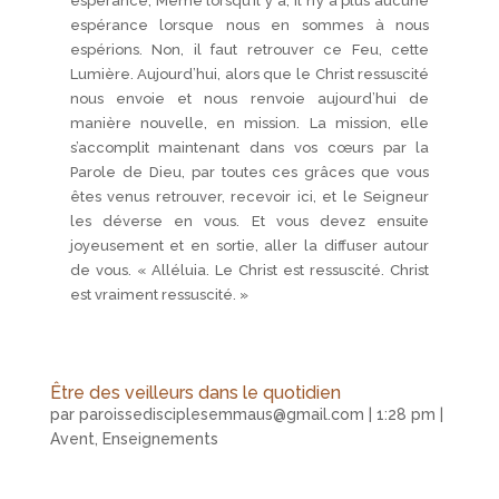
espérance, Même lorsqu’il y a, il n’y a plus aucune
espérance lorsque nous en sommes à nous
espérions. Non, il faut retrouver ce Feu, cette
Lumière. Aujourd’hui, alors que le Christ ressuscité
nous envoie et nous renvoie aujourd’hui de
manière nouvelle, en mission. La mission, elle
s’accomplit maintenant dans vos cœurs par la
Parole de Dieu, par toutes ces grâces que vous
êtes venus retrouver, recevoir ici, et le Seigneur
les déverse en vous. Et vous devez ensuite
joyeusement et en sortie, aller la diffuser autour
de vous. « Alléluia. Le Christ est ressuscité. Christ
est vraiment ressuscité. »
Être des veilleurs dans le quotidien
par
paroissedisciplesemmaus@gmail.com
|
1:28 pm
|
Avent
,
Enseignements