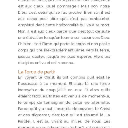
est aux cieux. Quel dommage ! Mais non, notre
Dieu, c’est celui qui se fait proche. Bien sûr, il est
aux cieux pour dire qu’il n’est pas embourbé,
empêtré dans cette horizontalité qui va à sa mort.
Non, il est aux cieux parce que c’est tout de suite
une élévation lorsqu’on tourne son cœur vers Dieu.
Eh bien, c’est l’âme qui porte le corps et non pas le
corps qui tire inexorablement l’âme vers la terre,
jusqu’à douter, jusqu’à ne plus espérer. Alors les
disciples ont vu et ont reconnu.
La force de partir
En voyant le Christ, ils ont compris qu’il était le
Ressuscité à ce moment. Et alors là, une force
incroyable du coup jaillit en eux. Et alors qu’ils
étaient fatigués, tristes est venu à ce moment-là,
le temps de témoigner de cette vie éternelle.
Parce qu’il y a tout. Lorsqu’ils découvrent le Christ
et ces stigmates, c’est tout qui est résumé là. La
Parole, Il est là, vivant au milieu de nous. Les
marques de ces stigmates c’est qu’Il est passé par